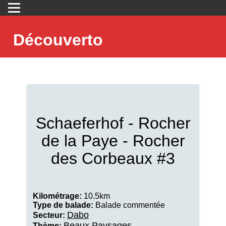
Découverto
Schaeferhof - Rocher
de la Paye - Rocher
des Corbeaux #3
Kilométrage:
10.5km
Type de balade:
Balade commentée
Dabo
Secteur:
Beaux Paysages
Thème: