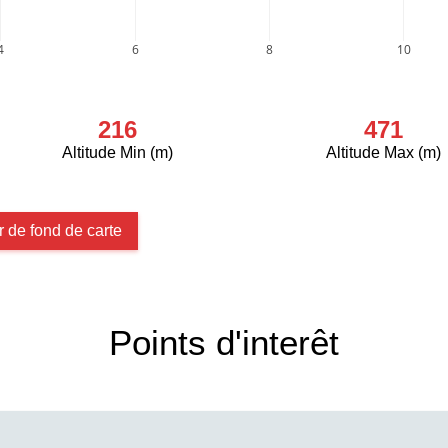
4
6
8
10
216
471
Altitude Min (m)
Altitude Max (m)
 de fond de carte
Points d'interêt