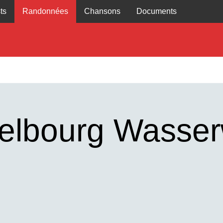
ts
Randonnées
Chansons
Documents
zelbourg Wasser