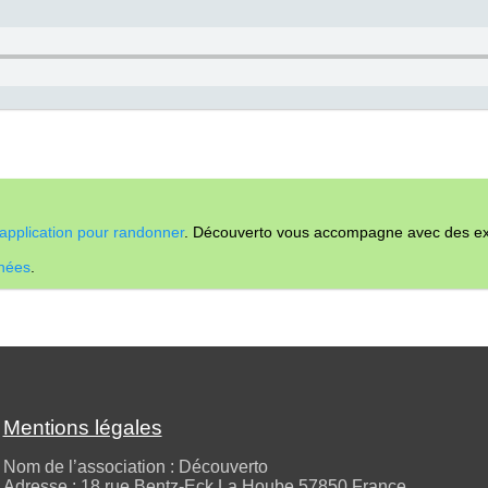
application pour randonner
. Découverto vous accompagne avec des expl
nnées
.
Mentions légales
Nom de l’association : Découverto
Adresse : 18 rue Bentz-Eck La Hoube 57850 France