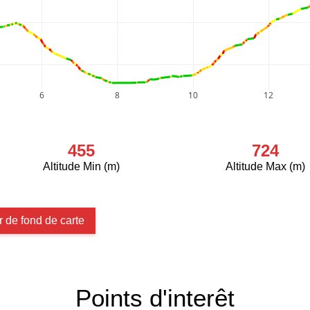
6
8
10
12
455
724
Altitude Min (m)
Altitude Max (m)
 de fond de carte
Points d'interêt