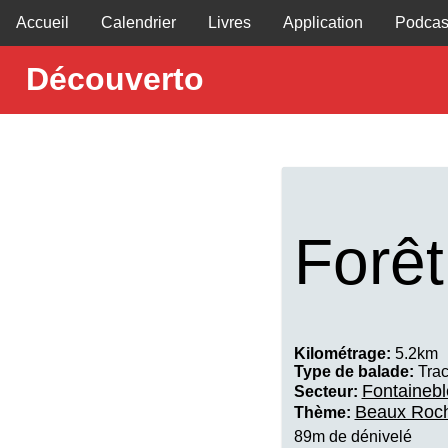
Accueil
Calendrier
Livres
Application
Podcas
Découverto
Forêt
Kilométrage:
5.2km
Type de balade:
Trac
Fontaineb
Secteur:
Beaux Roc
Thème:
89m de dénivelé