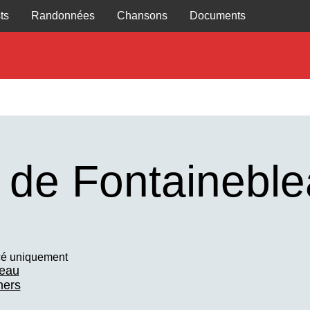
ts
Randonnées
Chansons
Documents
 de Fontainebl
é uniquement
leau
hers