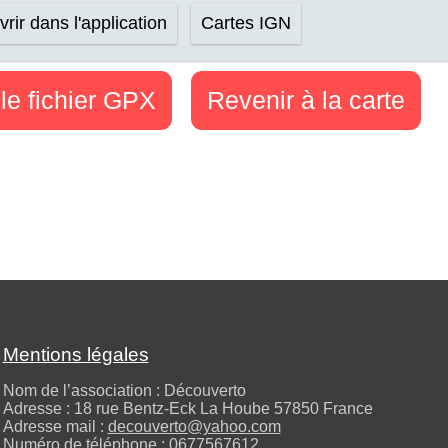
rir dans l'application
Cartes IGN
le fichier GPX
Revenir à la carte
Mentions légales
Nom de l’association : Découverto
Adresse : 18 rue Bentz-Eck La Hoube 57850 France
Adresse mail :
decouverto@yahoo.com
Numéro de téléphone :
0677567612