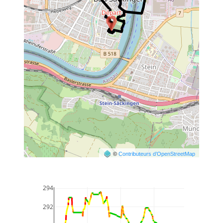
©
Contributeurs d’OpenStreetMap
294
292