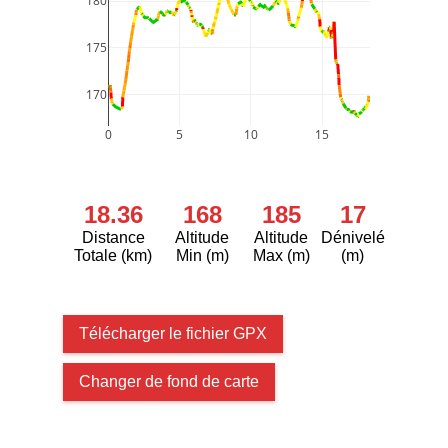
180
175
170
0
5
10
15
18.36
168
185
17
Distance
Altitude
Altitude
Dénivelé
Totale (km)
Min (m)
Max (m)
(m)
Télécharger le fichier GPX
Changer de fond de carte