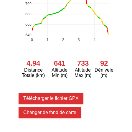
700
680
660
640
0
1
2
3
4
4.94
641
733
92
Distance
Altitude
Altitude
Dénivelé
Totale (km)
Min (m)
Max (m)
(m)
Télécharger le fichier GPX
Changer de fond de carte