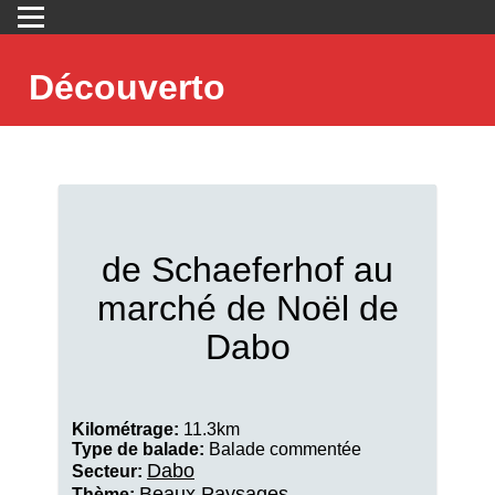
Découverto
de Schaeferhof au
marché de Noël de
Dabo
Kilométrage:
11.3km
Type de balade:
Balade commentée
Dabo
Secteur:
Beaux Paysages
Thème: