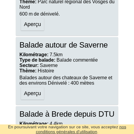
Thème:
Parc naturel régional des Vosges du
Nord
600 m de dénivelé.
Aperçu
Balade autour de Saverne
Kilométrage:
7.5km
Type de balade:
Balade commentée
Secteur:
Saverne
Thème:
Histoire
Balades autour des chateaux de Saverne et
des environs Dénivelé : 400 mètres
Aperçu
Balade à Brede depuis DTU
Kilométrage:
4.4km
En poursuivant votre navigation sur ce site, vous acceptez
nos
Type de balade:
Tracé uniquement
conditions générales d'utilisation
.